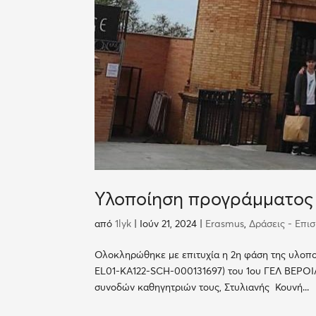
Υλοποίηση προγράμματος 
από
1lyk
|
Ιούν 21, 2024
|
Erasmus
,
Δράσεις - Επι
Ολοκληρώθηκε με επιτυχία η 2η φάση της υλοπο
EL01-KA122-SCH-000131697) του 1ου ΓΕΛ ΒΕΡΟΙΑ
συνοδών καθηγητριών τους, Στυλιανής Κουνή...