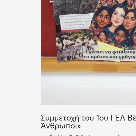
Συμμετοχή του 1ου ΓΕΛ Β
Άνθρωποι»