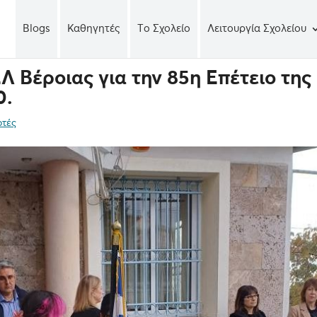
Blogs
Καθηγητές
Tο Σχολείο
Λειτουργία Σχολείου
Λ Βέροιας για την 85η Επέτειο της
0.
ρτές