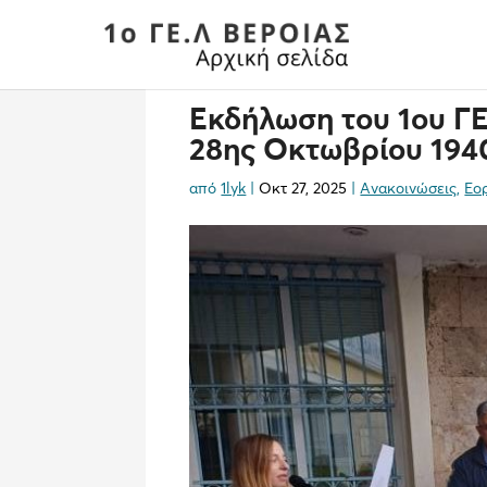
Εκδήλωση του 1ου ΓΕ
28ης Οκτωβρίου 194
από
1lyk
|
Οκτ 27, 2025
|
Ανακοινώσεις
,
Εο