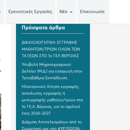
Ερευνητικές Εργασίες
Νέα
Επικοινωνία
Πρόσφατα άρθρα
ΔΙΚΑΙΟΛΟΓΗΤΙΚΑ ΕΓΓΡΑΦΗΣ
ΜΑΘΗΤΩΝ/ΤΡΙΩΝ ΟΛΩΝ ΤΩΝ
ΤΑΞΕΩΝ ΣΤΟ 1ο ΓΕΛ ΒΕΡΟΙΑΣ
Υποβολή Μηχανογραφικού
Δελτίου (Μ.Δ.) για εισαγωγή στην
Τριτοβάθμια Εκπαίδευση
Ηλεκτρονική Αίτηση εγγραφής,
ανανέωσης εγγραφής ή
μετεγγραφής μαθητών/τριών στο
1ο ΓΕ.Λ. Βέροιας, για το σχολικό
έτος 2026-2027
Διάχυση Αποτελεσμάτων από τη
Συμμετοχή μας στο #YEYS!2026: