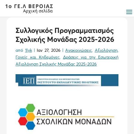
Συλλογικός Προγραμματισμός
Σχολικής Μονάδας 2025-2026
από
1lyk
|
Ιαν 27, 2026
|
Ανακοινώσεις
,
Αξιολόγηση
,
Γονείς και Κηδεμόνες
,
Δράσεις για την Εσωτερική
Αξιολόγηση Σχολικής Μονάδας 2025-2026