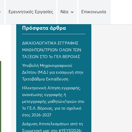
Ερευνητικές Εργασίες
Νέα
Επικοινωνία
Πρόσφατα άρθρα
ΔΙΚΑΙΟΛΟΓΗΤΙΚΑ ΕΓΓΡΑΦΗΣ
ΜΑΘΗΤΩΝ/ΤΡΙΩΝ ΟΛΩΝ ΤΩΝ
ΤΑΞΕΩΝ ΣΤΟ 1ο ΓΕΛ ΒΕΡΟΙΑΣ
Υποβολή Μηχανογραφικού
Δελτίου (Μ.Δ.) για εισαγωγή στην
Τριτοβάθμια Εκπαίδευση
Ηλεκτρονική Αίτηση εγγραφής,
ανανέωσης εγγραφής ή
μετεγγραφής μαθητών/τριών στο
1ο ΓΕ.Λ. Βέροιας, για το σχολικό
έτος 2026-2027
Διάχυση Αποτελεσμάτων από τη
Συμμετοχή μας στο #YEYS!2026: