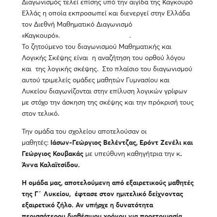
Διαγωνισμός τελεί επίσης υπό την αιγίδα της Καγκουρό
Ελλάς η οποία εκπροσωπεί και διενεργεί στην Ελλάδα
τον Διεθνή Μαθηματικό Διαγωνισμό
«Καγκουρό». .
Το ζητούμενο του διαγωνισμού Μαθηματικής και
Λογικής Σκέψης είναι η αναζήτηση του ορθού λόγου
και της λογικής σκέψης. Στο πλαίσιο του διαγωνισμού
αυτού τριμελείς ομάδες μαθητών Γυμνασίου και
Λυκείου διαγωνίζονται στην επίλυση λογικών γρίφων
με στόχο την άσκηση της σκέψης και την πρόκρισή τους
στον τελικό.
Την ομάδα του σχολείου αποτελούσαν οι
μαθητές:
Ιάσων-Γεώργιος Βελέντζας, Ερόντ Ζενέλι και
Γεώργιος Κουβακάς
με υπεύθυνη καθηγήτρια την κ
.
Άννα Καλαϊτσίδου.
Η ομάδα μας, αποτελούμενη από εξαιρετικούς μαθητές
της Γ΄ Λυκείου, έφτασε στον ημιτελικό δείχνοντας
εξαιρετικό ζήλο. Αν υπήρχε η δυνατότητα
περισσότερου διαθέσιμου χρόνου για προετοιμασία,