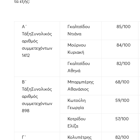
τα εξής:
Α΄
Γκαλτσίδου
85/100
ΤάξηΣυνολικός
Ντιάνα
αριθμός
Μούρνου
84/100
συμμετεχόντων
Κυριακή
1412
Γκαλτσίδου
82/100
Αθηνά
Β΄
Μπαρμπέρης
68/100
ΤάξηΣυνολικός
Αθανάσιος
αριθμός
Κωτούλη
59/100
συμμετεχόντων
Γεωργία
898
Κοτρίδου
57/100
Ελίζα
Γ΄
Κολυπέτρης
82/100