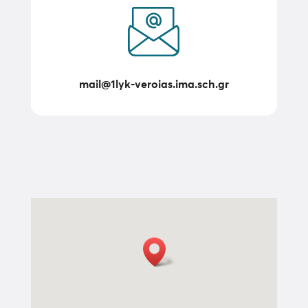
mail@1lyk-veroias.ima.sch.gr